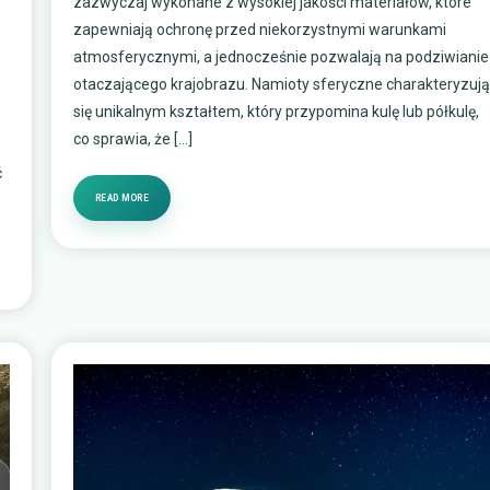
zazwyczaj wykonane z wysokiej jakości materiałów, które
zapewniają ochronę przed niekorzystnymi warunkami
atmosferycznymi, a jednocześnie pozwalają na podziwianie
otaczającego krajobrazu. Namioty sferyczne charakteryzuj
się unikalnym kształtem, który przypomina kulę lub półkulę,
co sprawia, że […]
ć
READ MORE