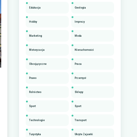
Edukacja
Geologia
Hobby
Imprezy
Marketing
Moda
Motoryzacja
Nieruchomości
Obcojęzyczne
Praca
Prawo
Przemysł
Rolnictwo
Sklepy
Sport
Sport
Technologie
Transport
Turystyka
Ukryte Zajawki