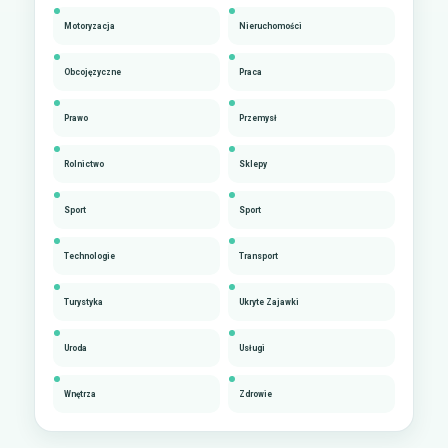
Motoryzacja
Nieruchomości
Obcojęzyczne
Praca
Prawo
Przemysł
Rolnictwo
Sklepy
Sport
Sport
Technologie
Transport
Turystyka
Ukryte Zajawki
Uroda
Usługi
Wnętrza
Zdrowie