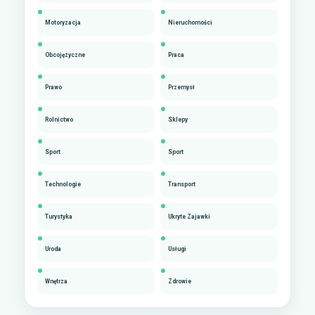
Motoryzacja
Nieruchomości
Obcojęzyczne
Praca
Prawo
Przemysł
Rolnictwo
Sklepy
Sport
Sport
Technologie
Transport
Turystyka
Ukryte Zajawki
Uroda
Usługi
Wnętrza
Zdrowie