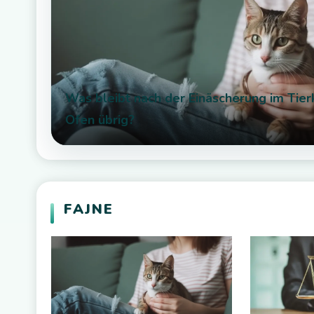
Was bleibt nach der Einäscherung im Tie
Ofen übrig?
OBCOJĘZYCZNE
FAJNE