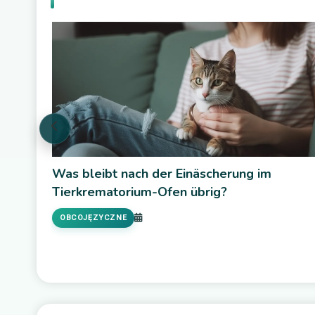
Co warto wiedzieć o aplikacji adwokackiej i
radcowskiej?
PRAWO