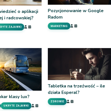
Pozycjonowanie w Google
iedzieć o aplikacji
Radom
j i radcowskiej?
MARKETING
RYTE ZAJAWKI
Tabletka na trzeźwość – ile
działa Esperal?
kar klasy lux?
ZDROWIE
UKRYTE ZAJAWKI