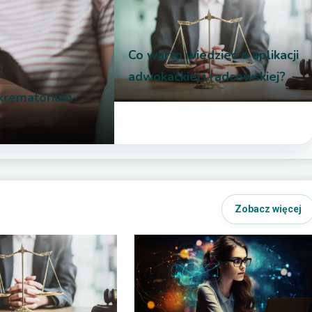
Co warto wiedzieć o aplikacji
adwokackiej i radcowskiej?
rkrematorium-
PRAWO
Zobacz więcej