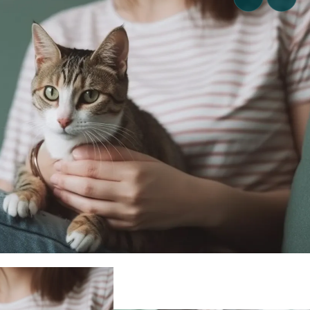
czowe
ikacja
e
cja
hcą
kacje
wników
edzy