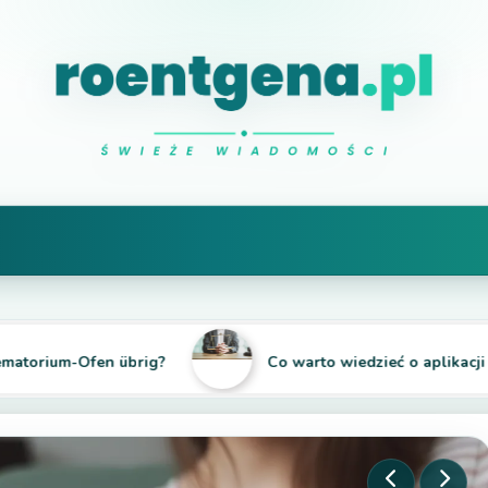
prześwietlam ciekawe sprawy
Natalia Roentgen
m-Ofen übrig?
Co warto wiedzieć o aplikacji adwokack