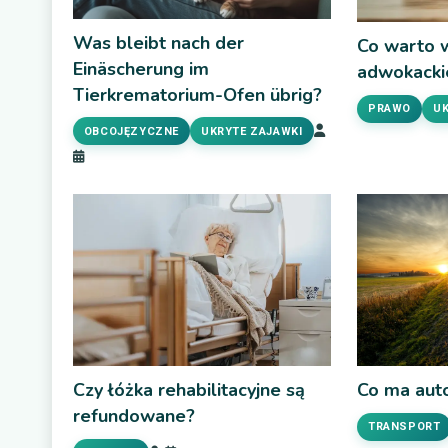
Was bleibt nach der
Co warto w
Einäscherung im
adwokackie
Tierkrematorium-Ofen übrig?
PRAWO
UK
OBCOJĘZYCZNE
UKRYTE ZAJAWKI
Czy łóżka rehabilitacyjne są
Co ma auto
refundowane?
TRANSPORT