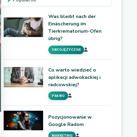
Radom
Was bleibt nach der
Pozycjonowanie w Google w Radomiu ma kluczowe
Einäscherung im
znaczenie dla lokalnych przedsiębiorstw, które
Tierkrematorium-Ofen
pragną zwiększyć swoją widoczność w internecie i
übrig?
dotrzeć do potencjalnych klientów. W dzisiejszych
OBCOJĘZYCZNE
czasach, kiedy większość ludzi korzysta z
wyszukiwarek internetowych, aby znaleźć usługi czy
produkty, obecność na pierwszej stronie wyników
Co warto wiedzieć o
wyszukiwania może znacząco wpłynąć na sukces
aplikacji adwokackiej i
firmy. W Radomiu, gdzie konkurencja może…
radcowskiej?
PRAWO
MARKETING
Pozycjonowanie w
Google Radom
MARKETING