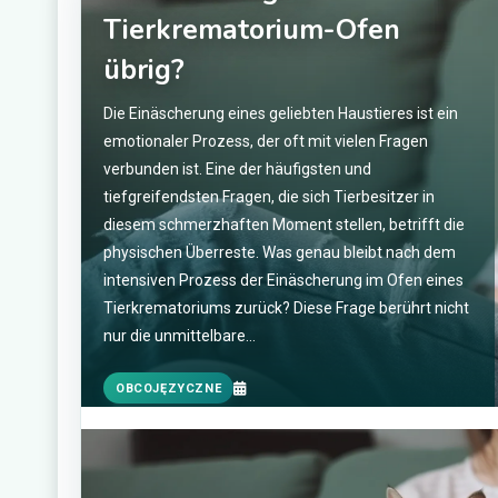
aplikacji adwokackiej i
radcowskiej?
Aplikacja adwokacka oraz radcowska to klu
etapy w kształceniu prawników w Polsce. Apl
adwokacka jest przeznaczona dla osób, któr
pragną zostać adwokatami, natomiast aplika
radcowska skierowana jest do tych, którzy c
wykonywać zawód radcy prawnego. Obie apli
mają na celu przygotowanie przyszłych pra
do samodzielnej pracy w zawodzie poprzez
zdobycie praktycznych umiejętności oraz wi
teoretycznej.…
PRAWO