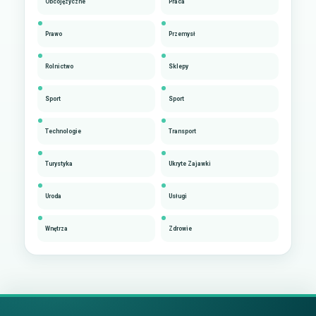
Obcojęzyczne
Praca
Prawo
Przemysł
Rolnictwo
Sklepy
Sport
Sport
Technologie
Transport
Turystyka
Ukryte Zajawki
Uroda
Usługi
Wnętrza
Zdrowie