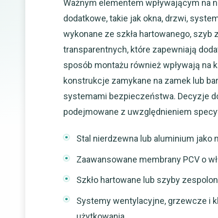
Ważnym elementem wpływającym na nam
dodatkowe, takie jak okna, drzwi, syst
wykonane ze szkła hartowanego, szyb ze
transparentnych, które zapewniają dodat
sposób montażu również wpływają na ko
konstrukcje zamykane na zamek lub ba
systemami bezpieczeństwa. Decyzje d
podejmowane z uwzględnieniem specyfiki
Stal nierdzewna lub aluminium jako m
Zaawansowane membrany PCV o właś
Szkło hartowane lub szyby zespolon
Systemy wentylacyjne, grzewcze i 
użytkowania.