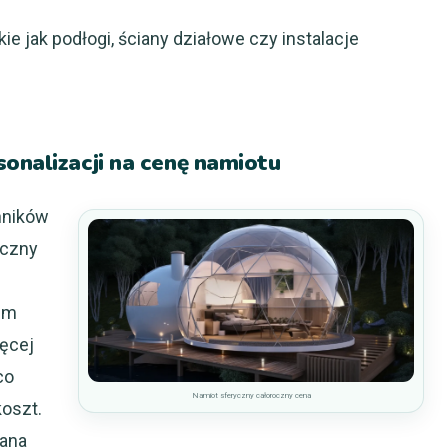
e jak podłogi, ściany działowe czy instalacje
onalizacji na cenę namiotu
nników
oczny
im
ęcej
co
Namiot sferyczny całoroczny cena
koszt.
lana