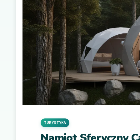
TURYSTYKA
Namiot Sferyczny C