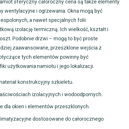
iot sferyczny całoroczny cena są także elementy
emy wentylacyjne i ogrzewania. Okna mogą być
spolonych, a nawet specjalnych folii
kową izolację termiczną. Ich wielkość, kształt i
szt. Podobnie drzwi – mogą to być proste
rdziej zaawansowane, przeszklone wejścia z
otyczące tych elementów powinny być
 użytkowania namiotu i jego lokalizacji.
ateriał konstrukcyjny szkieletu.
ciwościach izolacyjnych i wodoodpornych.
e dla okien i elementów przeszklonych.
klimatyzacyjne dostosowane do całorocznego