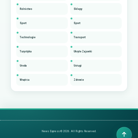
Rolnictwo
Sklepy
Sport
Sport
Technologie
Transport
Turystyka
Ukryte Zajawki
Uroda
Usługi
Wnętrza
Zdrowie
News Express © 2026. All Rights Reserved.