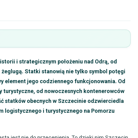
istorii i strategicznym położeniu nad Odrą, od
 żeglugą. Statki stanowią nie tylko symbol potęgi
owy element jego codziennego funkcjonowania. Od
sy turystyczne, od nowoczesnych kontenerowców
ść statków obecnych w Szczecinie odzwierciedla
um logistycznego i turystycznego na Pomorzu
sta jest nie do przecenienia. To dzięki nim Szczecin