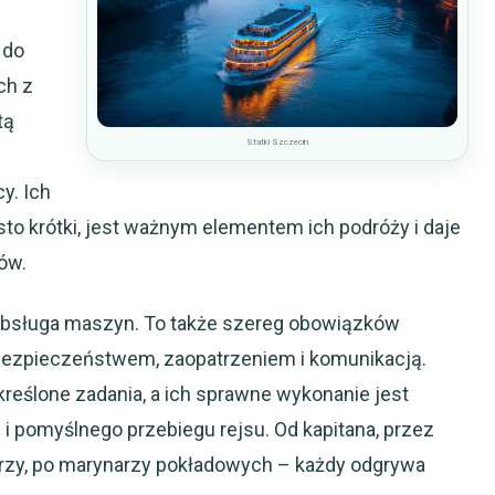
 do
ch z
tą
Statki Szczecin
y. Ich
to krótki, jest ważnym elementem ich podróży i daje
ów.
 i obsługa maszyn. To także szereg obowiązków
bezpieczeństwem, zaopatrzeniem i komunikacją.
kreślone zadania, a ich sprawne wykonanie jest
i pomyślnego przebiegu rejsu. Od kapitana, przez
rzy, po marynarzy pokładowych – każdy odgrywa