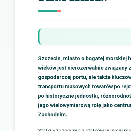
Szczecin, miasto o bogatej morskiej h
wieków jest nierozerwalnie związany z
gospodarczej portu, ale także klucz
transportu masowych towarów po rej
po historyczne jednostki, różnorodno
jego wielowymiarową rolę jako centr
Zachodnim.
Statki SzczecinRola statków w życiu mia