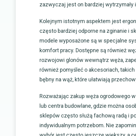
zazwyczaj jest on bardziej wytrzymały i
Kolejnym istotnym aspektem jest ergon
często bardziej odporne na zginanie i skr
modele wyposażone są w specjalne sys
komfort pracy. Dostępne są również wę
rozwojowi glonów wewnątrz węża, zapew
również pomyśleć o akcesoriach, takich j
bębny na wąż, które ułatwiają przechowy
Rozważając zakup węża ogrodowego w R
lub centra budowlane, gdzie można osob
sklepów często służą fachową radą i p
indywidualnym potrzebom. Nie zapomina
wybór jest często jeszcze większy, a c