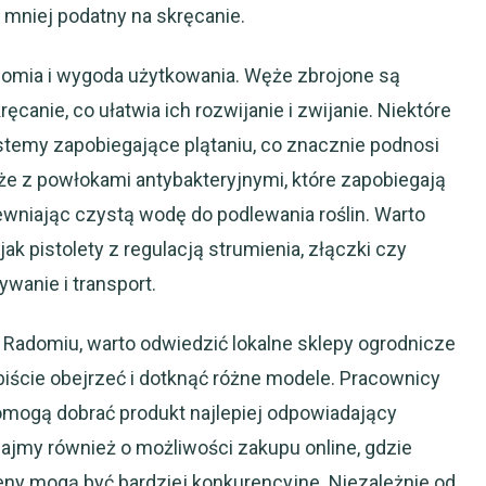
 mniej podatny na skręcanie.
omia i wygoda użytkowania. Węże zbrojone są
ęcanie, co ułatwia ich rozwijanie i zwijanie. Niektóre
temy zapobiegające plątaniu, co znacznie podnosi
że z powłokami antybakteryjnymi, które zapobiegają
niając czystą wodę do podlewania roślin. Warto
ak pistolety z regulacją strumienia, złączki czy
wanie i transport.
adomiu, warto odwiedzić lokalne sklepy ogrodnicze
iście obejrzeć i dotknąć różne modele. Pracownicy
omogą dobrać produkt najlepiej odpowiadający
jmy również o możliwości zakupu online, gdzie
eny mogą być bardziej konkurencyjne. Niezależnie od