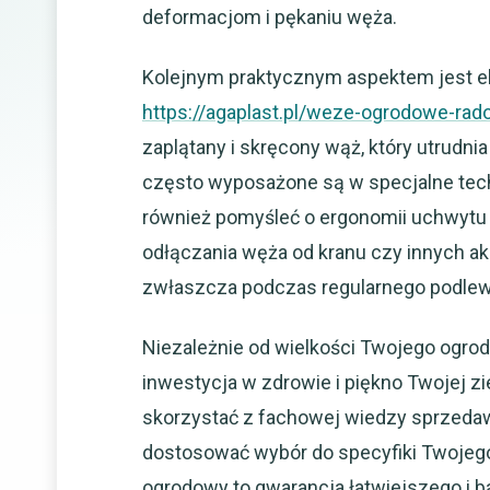
deformacjom i pękaniu węża.
Kolejnym praktycznym aspektem jest el
https://agaplast.pl/weze-ogrodowe-ra
zaplątany i skręcony wąż, który utru
często wyposażone są w specjalne tec
również pomyśleć o ergonomii uchwytu p
odłączania węża od kranu czy innych a
zwłaszcza podczas regularnego podlew
Niezależnie od wielkości Twojego ogro
inwestycja w zdrowie i piękno Twojej z
skorzystać z fachowej wiedzy sprzedaw
dostosować wybór do specyfiki Twojego 
ogrodowy to gwarancja łatwiejszego i b