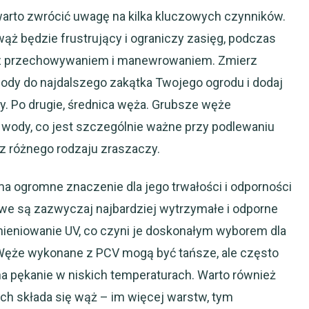
arto zwrócić uwagę na kilka kluczowych czynników.
wąż będzie frustrujący i ograniczy zasięg, podczas
m z przechowywaniem i manewrowaniem. Zmierz
ody do najdalszego zakątka Twojego ogrodu i dodaj
y. Po drugie, średnica węża. Grubsze węże
wody, co jest szczególnie ważne przy podlewaniu
z różnego rodzaju zraszaczy.
ma ogromne znaczenie dla jego trwałości i odporności
e są zazwyczaj najbardziej wytrzymałe i odporne
ieniowanie UV, co czyni je doskonałym wyborem dla
 Węże wykonane z PCV mogą być tańsze, ale często
 na pękanie w niskich temperaturach. Warto również
ych składa się wąż – im więcej warstw, tym