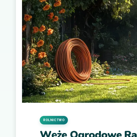
ROLNICTWO
Węże Ogrodowe R