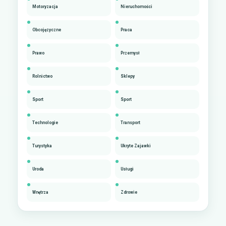
Motoryzacja
Nieruchomości
Obcojęzyczne
Praca
Prawo
Przemysł
Rolnictwo
Sklepy
Sport
Sport
Technologie
Transport
Turystyka
Ukryte Zajawki
Uroda
Usługi
Wnętrza
Zdrowie