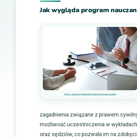
Jak wygląda program nauczania
https://adwokat-obrebski.pl/adwokat-praga-poludnie
zagadnienia związane z prawem cywiln
możliwość uczestniczenia w wykładac
oraz sędziów, co pozwala im na zdobyc