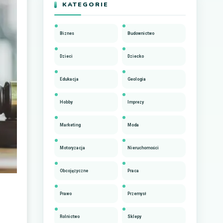
KATEGORIE
Biznes
Budownictwo
Dzieci
Dziecko
Edukacja
Geologia
Hobby
Imprezy
Marketing
Moda
Motoryzacja
Nieruchomości
Obcojęzyczne
Praca
Prawo
Przemysł
Rolnictwo
Sklepy