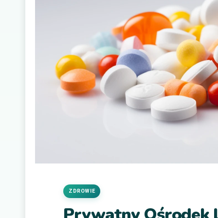
ZDROWIE
Prywatny Ośrodek L