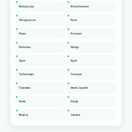
Motoryzacja
Nieruchomości
Obcojęzyczne
Praca
Prawo
Przemysł
Rolnictwo
Sklepy
Sport
Sport
Technologie
Transport
Turystyka
Ukryte Zajawki
Uroda
Usługi
Wnętrza
Zdrowie