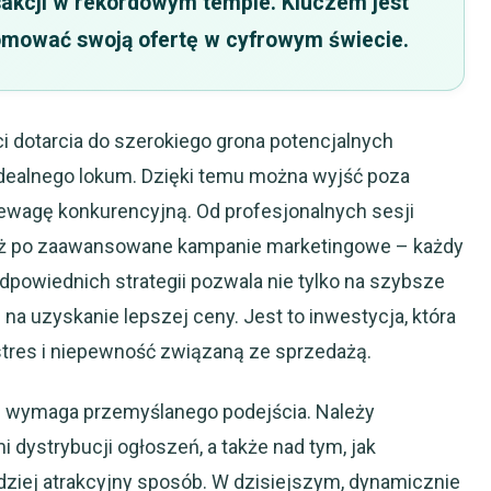
nsakcji w rekordowym tempie. Kluczem jest
romować swoją ofertę w cyfrowym świecie.
i dotarcia do szerokiego grona potencjalnych
dealnego lokum. Dzięki temu można wyjść poza
zewagę konkurencyjną. Od profesjonalnych sesji
, aż po zaawansowane kampanie marketingowe – każdy
powiednich strategii pozwala nie tylko na szybsze
 na uzyskanie lepszej ceny. Jest to inwestycja, która
 stres i niepewność związaną ze sprzedażą.
e wymaga przemyślanego podejścia. Należy
 dystrybucji ogłoszeń, a także nad tym, jak
dziej atrakcyjny sposób. W dzisiejszym, dynamicznie