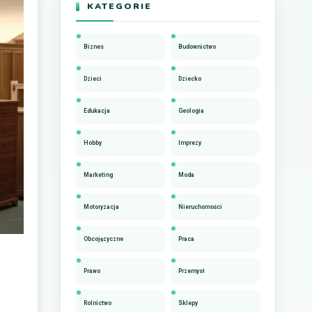
KATEGORIE
Biznes
Budownictwo
Dzieci
Dziecko
Edukacja
Geologia
Hobby
Imprezy
Marketing
Moda
Motoryzacja
Nieruchomości
Obcojęzyczne
Praca
Prawo
Przemysł
Rolnictwo
Sklepy