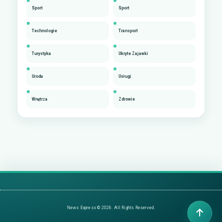
Sport
Sport
Technologie
Transport
Turystyka
Ukryte Zajawki
Uroda
Usługi
Wnętrza
Zdrowie
News Express © 2026. All Rights Reserved.