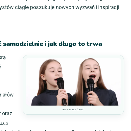
rtystów ciągle poszukuje nowych wyzwań i inspiracji
 samodzielnie i jak długo to trwa
órą
ć
riałów
Ile trwa nauka śpiewu?
w oraz
Czas