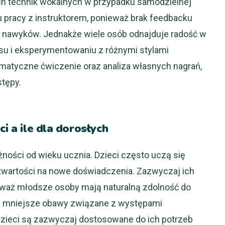
h technik wokalnych w przypadku samodzielnej
 pracy z instruktorem, ponieważ brak feedbacku
 nawyków. Jednakże wiele osób odnajduje radość w
u i eksperymentowaniu z różnymi stylami
matyczne ćwiczenie oraz analiza własnych nagrań,
tępy.
ci a ile dla dorosłych
żności od wieku ucznia. Dzieci często uczą się
 otwartości na nowe doświadczenia. Zazwyczaj ich
ieważ młodsze osoby mają naturalną zdolność do
z mniejsze obawy związane z występami
dzieci są zazwyczaj dostosowane do ich potrzeb