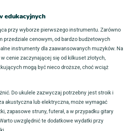
w edukacyjnych
jąca przy wyborze pierwszego instrumentu. Zarówno
okim przedziale cenowym, od bardzo budżetowych
onalne instrumenty dla zaawansowanych muzyków. Na
 w cenie zaczynającej się od kilkuset złotych,
ątkujących mogą być nieco droższe, choć wciąż
ić. Do ukulele zazwyczaj potrzebny jest stroik i
cza akustyczna lub elektryczna, może wymagać
i, zapasowe struny, futerał, a w przypadku gitary
 Warto uwzględnić te dodatkowe wydatki przy
ki.