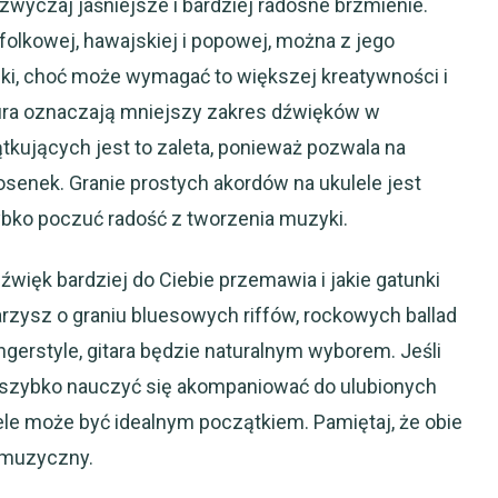
azwyczaj jaśniejsze i bardziej radosne brzmienie.
olkowej, hawajskiej i popowej, można z jego
i, choć może wymagać to większej kreatywności i
zura oznaczają mniejszy zakres dźwięków w
ątkujących jest to zaleta, ponieważ pozwala na
enek. Granie prostych akordów na ukulele jest
ybko poczuć radość z tworzenia muzyki.
źwięk bardziej do Ciebie przemawia i jakie gatunki
ysz o graniu bluesowych riffów, rockowych ballad
gerstyle, gitara będzie naturalnym wyborem. Jeśli
z szybko nauczyć się akompaniować do ulubionych
le może być idealnym początkiem. Pamiętaj, że obie
j muzyczny.