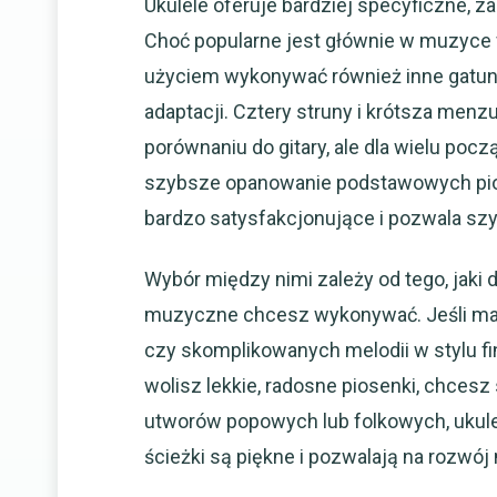
Ukulele oferuje bardziej specyficzne, z
Choć popularne jest głównie w muzyce f
użyciem wykonywać również inne gatunk
adaptacji. Cztery struny i krótsza men
porównaniu do gitary, ale dla wielu pocz
szybsze opanowanie podstawowych pios
bardzo satysfakcjonujące i pozwala sz
Wybór między nimi zależy od tego, jaki d
muzyczne chcesz wykonywać. Jeśli marz
czy skomplikowanych melodii w stylu fin
wolisz lekkie, radosne piosenki, chces
utworów popowych lub folkowych, ukule
ścieżki są piękne i pozwalają na rozwó