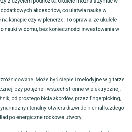
e, czy z użyciem podnóżka. Ukulele można trzymać w
z dodatkowych akcesoriów, co ułatwia naukę w
na kanapie czy w plenerze. To sprawia, że ukulele
 do nauki w domu, bez konieczności inwestowania w
i zróżnicowane. Może być ciepłe i melodyjne w gitarze
ycznej, czy potężne i wszechstronne w elektrycznej.
nik, od prostego bicia akordów, przez fingerpicking,
ynamiczny i tonalny otwiera drzwi do niemal każdego
llad po energiczne rockowe utwory.