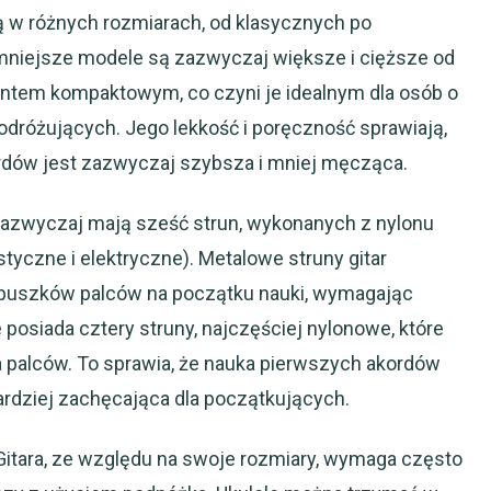
ą w różnych rozmiarach, od klasycznych po
jmniejsze modele są zazwyczaj większe i cięższe od
mentem kompaktowym, co czyni je idealnym dla osób o
podróżujących. Jego lekkość i poręczność sprawiają,
dów jest zazwyczaj szybsza i mniej męcząca.
y zazwyczaj mają sześć strun, wykonanych z nylonu
ustyczne i elektryczne). Metalowe struny gitar
puszków palców na początku nauki, wymagając
posiada cztery struny, najczęściej nylonowe, które
la palców. To sprawia, że nauka pierwszych akordów
bardziej zachęcająca dla początkujących.
 Gitara, ze względu na swoje rozmiary, wymaga często