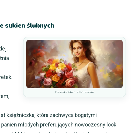
le sukien ślubnych
dej.
żnia
wetek.
Zakup sukni ślubnej – krótki przewodnik
łem,
st księżniczka, która zachwyca bogatymi
a panien młodych preferujących nowoczesny look