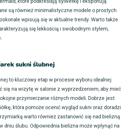
maid, które podkreślają sylwetkę i eksponują
rane są również minimalistyczne modele o prostych
doskonale wpisują się w aktualne trendy. Warto także
arakteryzują się lekkością i swobodnym stylem,
.
arek sukni ślubnej
nej to kluczowy etap w procesie wyboru idealnej
ć się na wizytę w salonie z wyprzedzeniem, aby mieć
okojne przymierzanie różnych modeli. Dobrze jest
iółkę, która pomoże ocenić wygląd sukni oraz doradzi
zymiarką warto również zastanowić się nad bielizną
w dniu ślubu. Odpowiednia bielizna może wpłynąć na