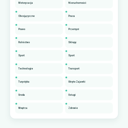
Motoryzacja
Nieruchomości
Obcojęzyczne
Praca
Prawo
Przemysł
Rolnictwo
Sklepy
Sport
Sport
Technologie
Transport
Turystyka
Ukryte Zajawki
Uroda
Usługi
Wnętrza
Zdrowie