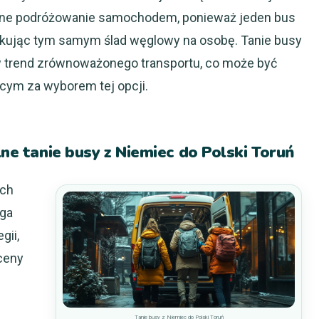
ualne podróżowanie samochodem, ponieważ jeden bus
dukując tym samym ślad węglowy na osobę. Tanie busy
 w trend zrównoważonego transportu, co może być
m za wyborem tej opcji.
lne tanie busy z Niemiec do Polski Toruń
ich
aga
gii,
ceny
Tanie busy z Niemiec do Polski Toruń