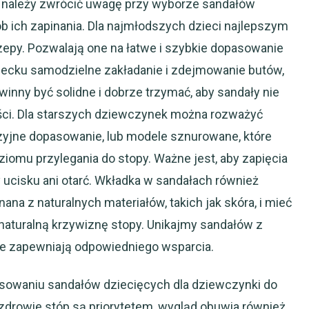
y należy zwrócić uwagę przy wyborze sandałów
ób ich zapinania. Dla najmłodszych dzieci najlepszym
zepy. Pozwalają one na łatwe i szybkie dopasowanie
ziecku samodzielne zakładanie i zdejmowanie butów,
inny być solidne i dobrze trzymać, aby sandały nie
ści. Dla starszych dziewczynek można rozważyć
yzyjne dopasowanie, lub modele sznurowane, które
iomu przylegania do stopy. Ważne jest, aby zapięcia
 ucisku ani otarć. Wkładka w sandałach również
ana z naturalnych materiałów, takich jak skóra, i mieć
a naturalną krzywiznę stopy. Unikajmy sandałów z
nie zapewniają odpowiedniego wsparcia.
sowaniu sandałów dziecięcych dla dziewczynki do
 zdrowie stóp są priorytetem, wygląd obuwia również