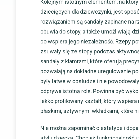
Kolejnym istotnym elementem, na któr
dziecięcych dla dziewczynki, jest spos
rozwiązaniem są sandały zapinane na r
obuwia do stopy, a także umożliwiają d
co wspiera jego niezależność. Rzepy pow
zsuwały się ze stopy podczas aktywno
sandały z klamrami, które oferują prec
pozwalają na dokładne uregulowanie poz
były łatwe w obsłudze i nie powodowały
odgrywa istotną rolę. Powinna być wykon
lekko profilowany kształt, który wspier
płaskimi, sztywnymi wkładkami, które 
Nie można zapominać o estetyce i dopa
stylu dziecka. Chociaż funkcjonalność i