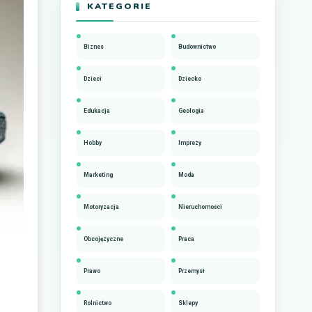
KATEGORIE
Biznes
Budownictwo
Dzieci
Dziecko
Edukacja
Geologia
Hobby
Imprezy
Marketing
Moda
Motoryzacja
Nieruchomości
Obcojęzyczne
Praca
Prawo
Przemysł
Rolnictwo
Sklepy