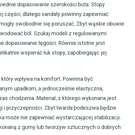
ednie dopasowanie szerokości buta. Stopy
ej części, dlatego sandały powinny zapewniać
 mogły swobodnie się poruszać. Zbyt wąskie obuwie
owodować ból. Szukaj modeli z regulowanymi
ne dopasowanie tęgości. Równie istotne jest
likatnie wspierać łuk stopy, zapobiegając jej
 który wpływa na komfort. Powinna być
ianym upadkom, a jednocześnie elastyczna,
zas chodzenia. Materiał, z którego wykonana jest
i i przyczepności. Zbyt twarda podeszwa będzie
a może nie zapewniać wystarczającej stabilizacji.
konaną z gumy lub tworzyw sztucznych o dobrych