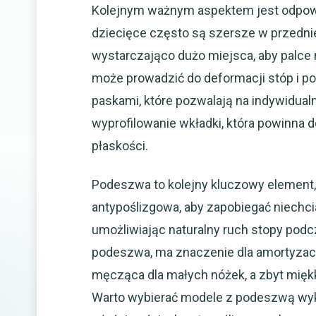
Kolejnym ważnym aspektem jest odpowi
dziecięce często są szersze w przedni
wystarczająco dużo miejsca, aby palce
może prowadzić do deformacji stóp i p
paskami, które pozwalają na indywidual
wyprofilowanie wkładki, która powinna de
płaskości.
Podeszwa to kolejny kluczowy element,
antypoślizgowa, aby zapobiegać niechc
umożliwiając naturalny ruch stopy podc
podeszwa, ma znaczenie dla amortyzacj
męcząca dla małych nóżek, a zbyt miękk
Warto wybierać modele z podeszwą wy