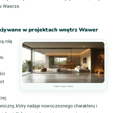
 w Wawrze.
ej używane w projektach wnętrz Wawer
ą rolę
ni.
ści
st
Projekty wnętrz Wawer
y
iej
oniczny, który nadaje nowoczesnego charakteru i