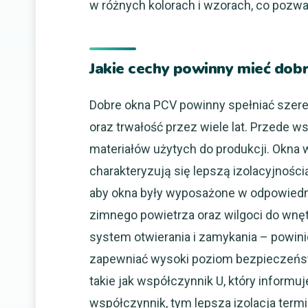
w różnych kolorach i wzorach, co pozwa
Jakie cechy powinny mieć dob
Dobre okna PCV powinny spełniać szereg
oraz trwałość przez wiele lat. Przede
materiałów użytych do produkcji. Okna w
charakteryzują się lepszą izolacyjnośc
aby okna były wyposażone w odpowiedni
zimnego powietrza oraz wilgoci do wnę
system otwierania i zamykania – powini
zapewniać wysoki poziom bezpieczeńst
takie jak współczynnik U, który informu
współczynnik, tym lepsza izolacja term