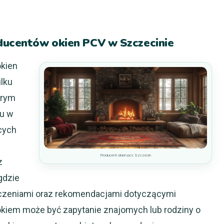
oducentów okien PCV w Szczecinie
okien
ilku
brym
tu w
ących
Producent okien pcv Szczecin
z
gdzie
dczeniami oraz rekomendacjami dotyczącymi
kiem może być zapytanie znajomych lub rodziny o