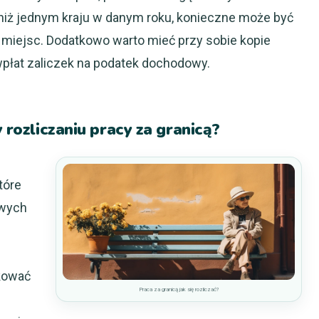
 niż jednym kraju w danym roku, konieczne może być
miejsc. Dodatkowo warto mieć przy sobie kopie
płat zaliczek na podatek dochodowy.
y rozliczaniu pracy za granicą?
tóre
owych
kować
Praca za granicą jak się rozliczać?