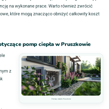
ancję na wykonane prace. Warto również zwrócić
kowe, które mogą znacząco obniżyć całkowity koszt
 dotyczące pomp ciepła w Pruszkowie
ele
dnym z
ak
i
Pompy ciepła Pruszków