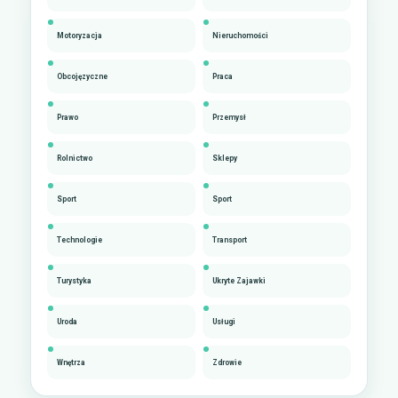
Motoryzacja
Nieruchomości
Obcojęzyczne
Praca
Prawo
Przemysł
Rolnictwo
Sklepy
Sport
Sport
Technologie
Transport
Turystyka
Ukryte Zajawki
Uroda
Usługi
Wnętrza
Zdrowie