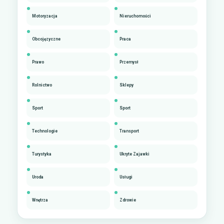
Motoryzacja
Nieruchomości
Obcojęzyczne
Praca
Prawo
Przemysł
Rolnictwo
Sklepy
Sport
Sport
Technologie
Transport
Turystyka
Ukryte Zajawki
Uroda
Usługi
Wnętrza
Zdrowie