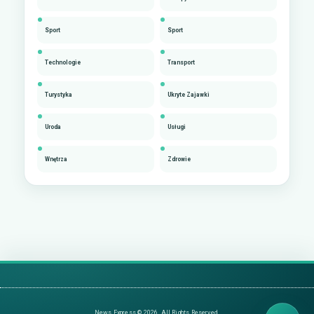
Sport
Sport
Technologie
Transport
Turystyka
Ukryte Zajawki
Uroda
Usługi
Wnętrza
Zdrowie
News Express © 2026. All Rights Reserved.