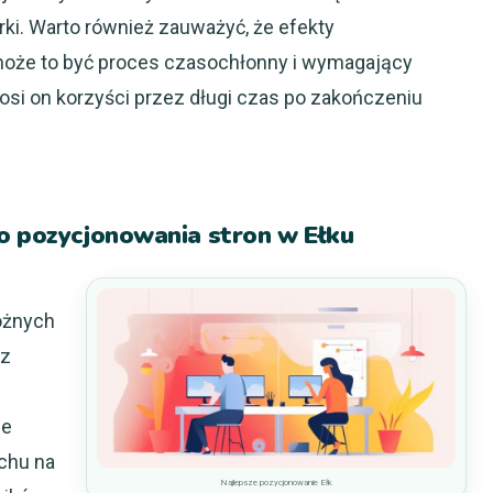
rki. Warto również zauważyć, że efekty
może to być proces czasochłonny i wymagający
nosi on korzyści przez długi czas po zakończeniu
do pozycjonowania stron w Ełku
różnych
az
le
uchu na
Najlepsze pozycjonowanie Ełk