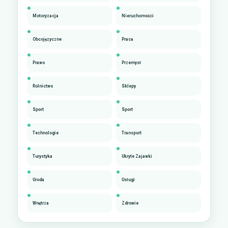
Motoryzacja
Nieruchomości
Obcojęzyczne
Praca
Prawo
Przemysł
Rolnictwo
Sklepy
Sport
Sport
Technologie
Transport
Turystyka
Ukryte Zajawki
Uroda
Usługi
Wnętrza
Zdrowie