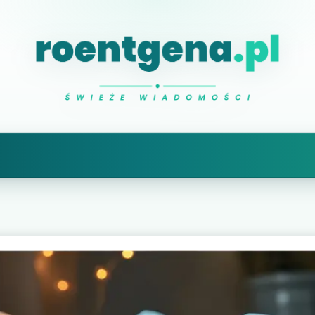
Natalia Roentgen
prześwietlam ciekawe sprawy