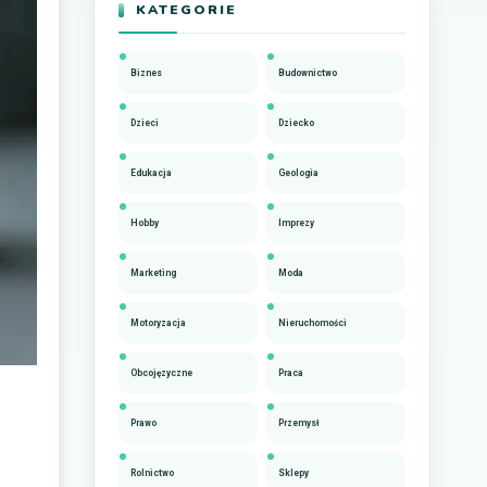
KATEGORIE
Biznes
Budownictwo
Dzieci
Dziecko
Edukacja
Geologia
Hobby
Imprezy
Marketing
Moda
Motoryzacja
Nieruchomości
Obcojęzyczne
Praca
Prawo
Przemysł
Rolnictwo
Sklepy