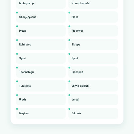
Motoryzacja
Nieruchomości
Obcojęzyczne
Praca
Prawo
Przemysł
Rolnictwo
Sklepy
Sport
Sport
Technologie
Transport
Turystyka
Ukryte Zajawki
Uroda
Usługi
Wnętrza
Zdrowie