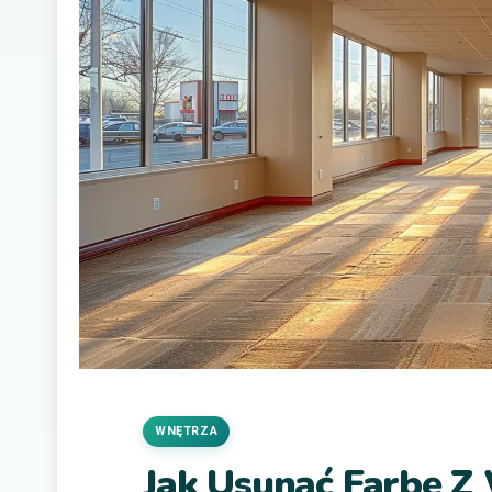
WNĘTRZA
Jak Usunąć Farbę Z