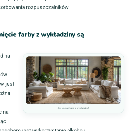
sorbowania rozpuszczalników.
ięcie farby z wykładziny są
d na
iów.
w jest
Można
Jak usunąć farbę z wykładziny?
c na
jąc
osobem jest wykorzystanie alkoholu