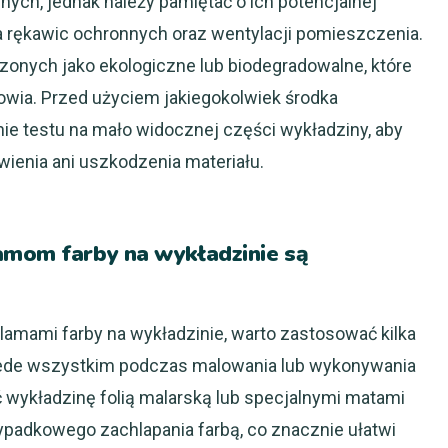
nych, jednak należy pamiętać o ich potencjalnej
a rękawic ochronnych oraz wentylacji pomieszczenia.
onych jako ekologiczne lub biodegradowalne, które
rowia. Przed użyciem jakiegokolwiek środka
e testu na mało widocznej części wykładziny, aby
wienia ani uszkodzenia materiału.
amom farby na wykładzinie są
amami farby na wykładzinie, warto zastosować kilka
ede wszystkim podczas malowania lub wykonywania
wykładzinę folią malarską lub specjalnymi matami
ypadkowego zachlapania farbą, co znacznie ułatwi