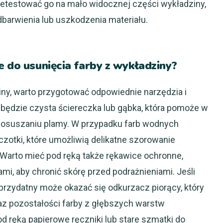
etestować go na mało widocznej części wykładziny,
dbarwienia lub uszkodzenia materiału.
e do usunięcia farby z wykładziny?
ny, warto przygotować odpowiednie narzędzia i
będzie czysta ściereczka lub gąbka, która pomoże w
 osuszaniu plamy. W przypadku farb wodnych
otki, które umożliwią delikatne szorowanie
 Warto mieć pod ręką także rękawice ochronne,
mi, aby chronić skórę przed podrażnieniami. Jeśli
przydatny może okazać się odkurzacz piorący, który
raz pozostałości farby z głębszych warstw
d ręką papierowe ręczniki lub stare szmatki do