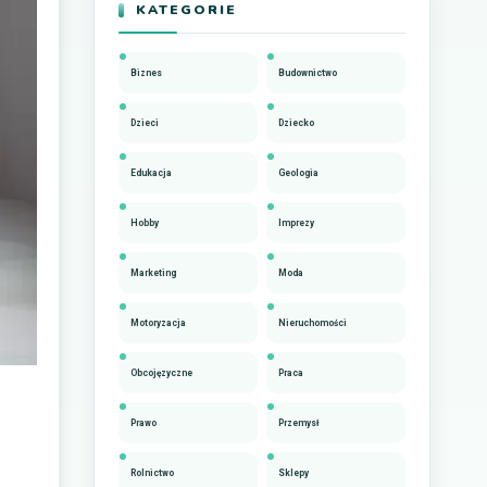
KATEGORIE
Biznes
Budownictwo
Dzieci
Dziecko
Edukacja
Geologia
Hobby
Imprezy
Marketing
Moda
Motoryzacja
Nieruchomości
Obcojęzyczne
Praca
Prawo
Przemysł
Rolnictwo
Sklepy