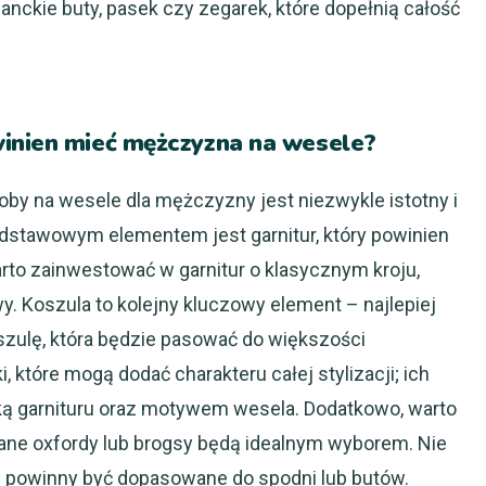
anckie buty, pasek czy zegarek, które dopełnią całość
inien mieć mężczyzna na wesele?
y na wesele dla mężczyzny jest niezwykle istotny i
odstawowym elementem jest garnitur, który powinien
rto zainwestować w garnitur o klasycznym kroju,
y. Koszula to kolejny kluczowy element – najlepiej
oszulę, która będzie pasować do większości
, które mogą dodać charakteru całej stylizacji; ich
ką garnituru oraz motywem wesela. Dodatkowo, warto
ane oxfordy lub brogsy będą idealnym wyborem. Nie
e powinny być dopasowane do spodni lub butów.