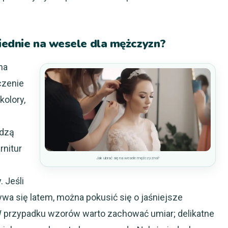
iednie na wesele dla mężczyzn?
na
czenie
kolory,
dzą
rnitur
Jak ubrać się na wesele mężczyzna?
. Jeśli
ywa się latem, można pokusić się o jaśniejsze
. W przypadku wzorów warto zachować umiar; delikatne