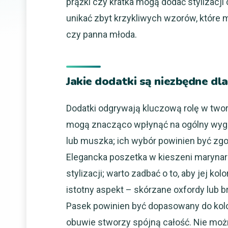
prążki czy kratka mogą dodać stylizacj
unikać zbyt krzykliwych wzorów, które
czy panna młoda.
Jakie dodatki są niezbędne dl
Dodatki odgrywają kluczową rolę w tworz
mogą znacząco wpłynąć na ogólny wygl
lub muszka; ich wybór powinien być zg
Elegancka poszetka w kieszeni marynark
stylizacji; warto zadbać o to, aby jej ko
istotny aspekt – skórzane oxfordy lub 
Pasek powinien być dopasowany do kol
obuwie stworzy spójną całość. Nie moż