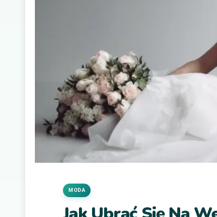
MODA
Jak Ubrać Się Na W