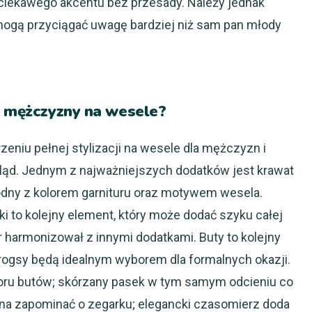
i ciekawego akcentu bez przesady. Należy jednak
 mogą przyciągać uwagę bardziej niż sam pan młody
a mężczyzny na wesele?
eniu pełnej stylizacji na wesele dla mężczyzn i
ąd. Jednym z najważniejszych dodatków jest krawat
odny z kolorem garnituru oraz motywem wesela.
i to kolejny element, który może dodać szyku całej
lor harmonizował z innymi dodatkami. Buty to kolejny
brogsy będą idealnym wyborem dla formalnych okazji.
oru butów; skórzany pasek w tym samym odcieniu co
na zapominać o zegarku; elegancki czasomierz doda