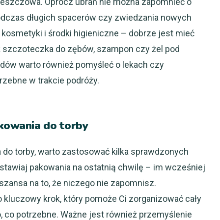
iwdeszczowa. Oprócz ubrań nie można zapomnieć o
odczas długich spacerów czy zwiedzania nowych
osmetyki i środki higieniczne – dobrze jest mieć
k szczoteczka do zębów, szampon czy żel pod
dów warto również pomyśleć o lekach czy
rzebne w trakcie podróży.
kowania do torby
do torby, warto zastosować kilka sprawdzonych
ostawiaj pakowania na ostatnią chwilę – im wcześniej
zansa na to, że niczego nie zapomnisz.
to kluczowy krok, który pomoże Ci zorganizować cały
, co potrzebne. Ważne jest również przemyślenie