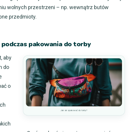
iu wolnych przestrzeni – np. wewnątrz butów
bne przedmioty.
e podczas pakowania do torby
, aby
h do
e
bać o
ych
Jak sie spakować do torby?
akich