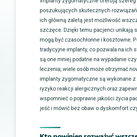
Implanty zygomatyczne oferują szereg 
poszukujących skutecznych rozwiązań w
ich główną zaletą jest możliwość wszcze
szczęce. Dzięki temu pacjenci unikają
mogą być czasochłonne i kosztowne. Po 
tradycyjne implanty, co pozwala na ich 
są one mniej podatne na wypadanie czy 
leczenia; wiele osób może otrzymać now
implanty zygomatyczne są wykonane z m
ryzyko reakcji alergicznych oraz zapew
wspomnieć o poprawie jakości życia p
jeść i mówić bez obaw o dyskomfort czy
Kto powinien rozważyć wszcz