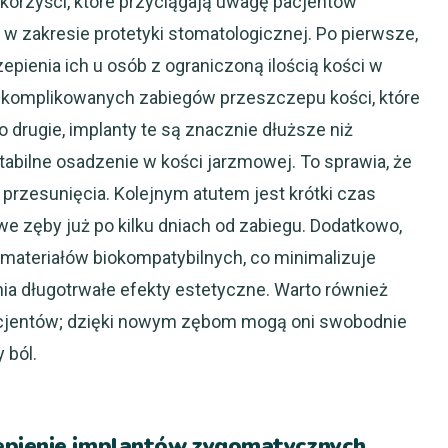
korzyści, które przyciągają uwagę pacjentów
 zakresie protetyki stomatologicznej. Po pierwsze,
pienia ich u osób z ograniczoną ilością kości w
 skomplikowanych zabiegów przeszczepu kości, które
drugie, implanty te są znacznie dłuższe niż
stabilne osadzenie w kości jarzmowej. To sprawia, że
przesunięcia. Kolejnym atutem jest krótki czas
e zęby już po kilku dniach od zabiegu. Dodatkowo,
ateriałów biokompatybilnych, co minimalizuje
nia długotrwałe efekty estetyczne. Warto również
acjentów; dzięki nowym zębom mogą oni swobodnie
 ból.
epienie implantów zygomatycznych