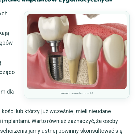
ych
kają
zębów
ą
acząco
em dla
Implanty zygomatyczne co to?
ości lub którzy już wcześniej mieli nieudane
 implantami. Warto również zaznaczyć, że osoby
e schorzenia jamy ustnej powinny skonsultować się