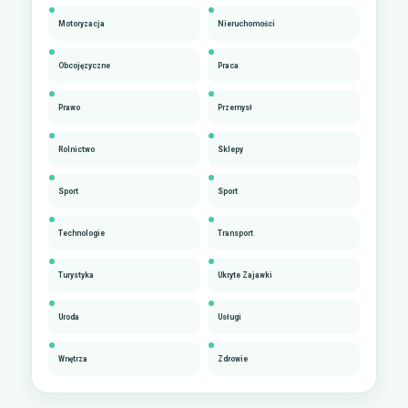
Motoryzacja
Nieruchomości
Obcojęzyczne
Praca
Prawo
Przemysł
Rolnictwo
Sklepy
Sport
Sport
Technologie
Transport
Turystyka
Ukryte Zajawki
Uroda
Usługi
Wnętrza
Zdrowie