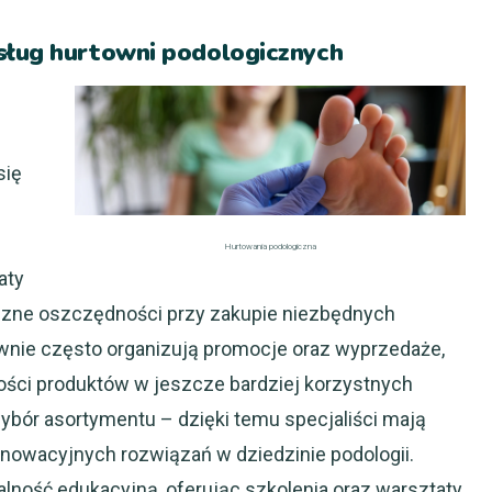
sług hurtowni podologicznych
się
Hurtowania podologiczna
aty
naczne oszczędności przy zakupie niezbędnych
ownie często organizują promocje oraz wyprzedaże,
ości produktów w jeszcze bardziej korzystnych
ybór asortymentu – dzięki temu specjaliści mają
nowacyjnych rozwiązań w dziedzinie podologii.
lność edukacyjną, oferując szkolenia oraz warsztaty