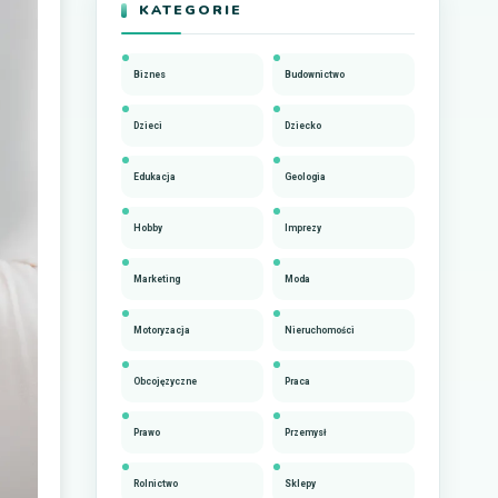
KATEGORIE
Biznes
Budownictwo
Dzieci
Dziecko
Edukacja
Geologia
Hobby
Imprezy
Marketing
Moda
Motoryzacja
Nieruchomości
Obcojęzyczne
Praca
Prawo
Przemysł
Rolnictwo
Sklepy