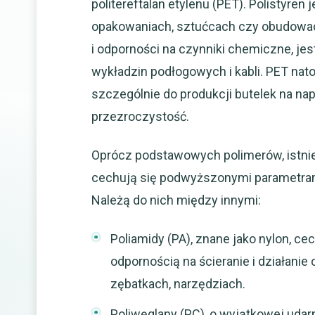
politereftalan etylenu (PET). Polistyren
opakowaniach, sztućcach czy obudowac
i odporności na czynniki chemiczne, jest
wykładzin podłogowych i kabli. PET na
szczególnie do produkcji butelek na na
przezroczystość.
Oprócz podstawowych polimerów, istnie
cechują się podwyższonymi parametra
Należą do nich między innymi:
Poliamidy (PA), znane jako nylon, c
odpornością na ścieranie i działani
zębatkach, narzędziach.
Poliwęglany (PC), o wyjątkowej udar