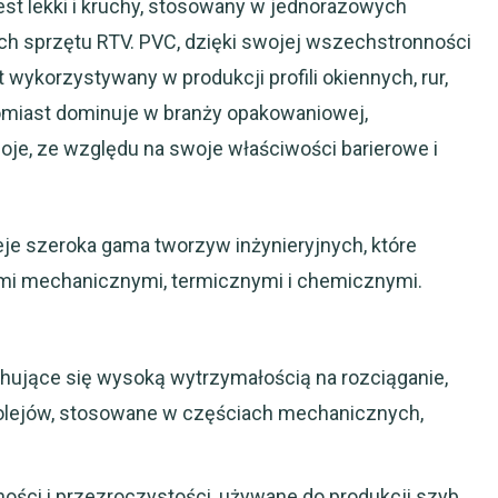
 jest lekki i kruchy, stosowany w jednorazowych
h sprzętu RTV. PVC, dzięki swojej wszechstronności
 wykorzystywany w produkcji profili okiennych, rur,
tomiast dominuje w branży opakowaniowej,
poje, ze względu na swoje właściwości barierowe i
je szeroka gama tworzyw inżynieryjnych, które
mi mechanicznymi, termicznymi i chemicznymi.
echujące się wysoką wytrzymałością na rozciąganie,
e olejów, stosowane w częściach mechanicznych,
ności i przezroczystości, używane do produkcji szyb