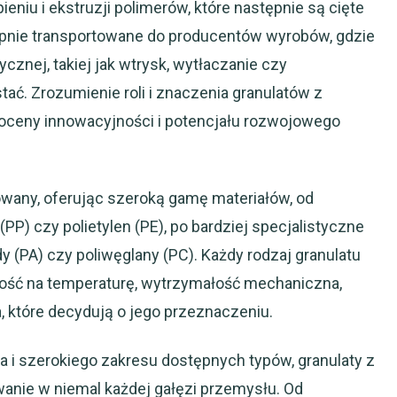
ieniu i ekstruzji polimerów, które następnie są cięte
tępnie transportowane do producentów wyrobów, gdzie
cznej, takiej jak wtrysk, wytłaczanie czy
ać. Zrozumienie roli i znaczenia granulatów z
oceny innowacyjności i potencjału rozwojowego
owany, oferując szeroką gamę materiałów, od
PP) czy polietylen (PE), po bardziej specjalistyczne
dy (PA) czy poliwęglany (PC). Każdy rodzaj granulatu
rność na temperaturę, wytrzymałość mechaniczna,
 które decydują o jego przeznaczeniu.
a i szerokiego zakresu dostępnych typów, granulaty z
nie w niemal każdej gałęzi przemysłu. Od