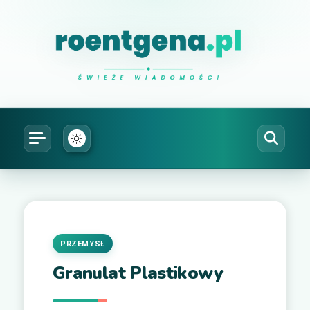
Natalia Roentgen
prześwietlam ciekawe sprawy
PRZEMYSŁ
Granulat Plastikowy