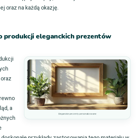
j oraz na każdą okazję.
do produkcji eleganckich prezentów
dukcji
nych
 oraz
Drewno
ląd, a
Eleganckie prezenty personalizowane
óżnych
e
to doskonałe przykłady zastosowania tego materiału w