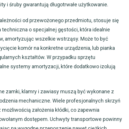
y i śruby gwarantują długotrwałe użytkowanie.
zależności od przewożonego przedmiotu, stosuje się
 techniczna o specjalnej gęstości, która idealnie
w, amortyzując wszelkie wstrząsy. Może to być
ycięcie komór na konkretne urządzenia, lub pianka
gularnych kształtów. W przypadku sprzętu
jalne systemy amortyzacji, które dodatkowo izolują
ne zamki, klamry i zawiasy muszą być wykonane z
kodzenia mechaniczne. Wiele profesjonalnych skrzyń
 możliwością założenia kłódki, co zapewnia
owołanym dostępem. Uchwyty transportowe powinny
lając na wygodne przenoszenie nawet ciężkich