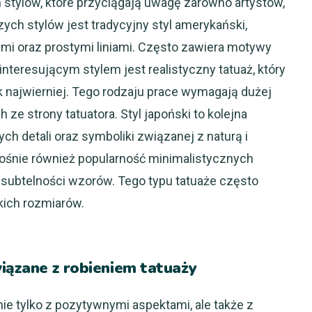
h stylów, które przyciągają uwagę zarówno artystów,
zych stylów jest tradycyjny styl amerykański,
ami oraz prostymi liniami. Często zawiera motywy
 interesującym stylem jest realistyczny tatuaż, który
 najwierniej. Tego rodzaju prace wymagają dużej
 ze strony tatuatora. Styl japoński to kolejna
ch detali oraz symboliki związanej z naturą i
 rośnie również popularność minimalistycznych
 i subtelności wzorów. Tego typu tatuaże często
lkich rozmiarów.
wiązane z robieniem tatuaży
ie tylko z pozytywnymi aspektami, ale także z