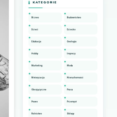
KATEGORIE
Biznes
Budownictwo
Dzieci
Dziecko
Edukacja
Geologia
Hobby
Imprezy
Marketing
Moda
Motoryzacja
Nieruchomości
Obcojęzyczne
Praca
Prawo
Przemysł
Rolnictwo
Sklepy