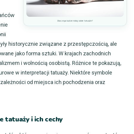
w
kańców
Dlaczego ludzie robią sobie tatuaże?
enie
nii
były historycznie związane z przestępczością, ale
towane jako forma sztuki. W krajach zachodnich
alizmem i wolnością osobistą. Różnice te pokazują,
turowe w interpretacji tatuaży. Niektóre symbole
zależności od miejsca ich pochodzenia oraz
e tatuaży i ich cechy