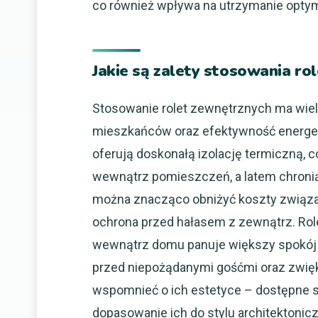
co również wpływa na utrzymanie opty
Jakie są zalety stosowania ro
Stosowanie rolet zewnętrznych ma wiele 
mieszkańców oraz efektywność energet
oferują doskonałą izolację termiczną, 
wewnątrz pomieszczeń, a latem chroni
można znacząco obniżyć koszty związan
ochrona przed hałasem z zewnątrz. Role
wewnątrz domu panuje większy spokój i
przed niepożądanymi gośćmi oraz zwię
wspomnieć o ich estetyce – dostępne s
dopasowanie ich do stylu architektonic