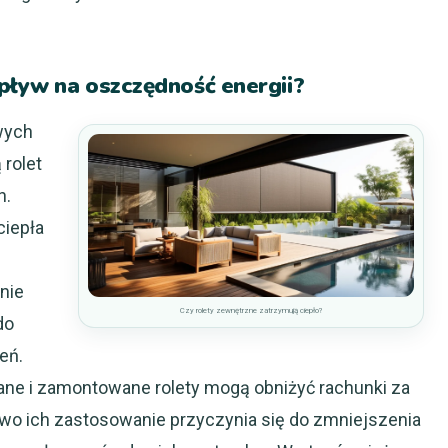
pływ na oszczędność energii?
wych
 rolet
h.
ciepła
ę
nie
Czy rolety zewnętrzne zatrzymują ciepło?
do
eń.
ane i zamontowane rolety mogą obniżyć rachunki za
owo ich zastosowanie przyczynia się do zmniejszenia