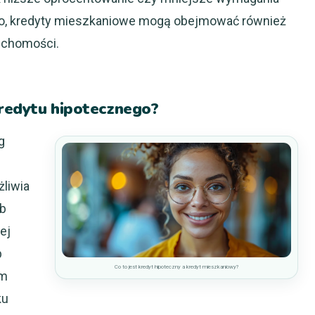
o, kredyty mieszkaniowe mogą obejmować również
uchomości.
 kredytu hipotecznego?
g
liwia
ub
ej
b
Co to jest kredyt hipoteczny a kredyt mieszkaniowy?
ym
ku