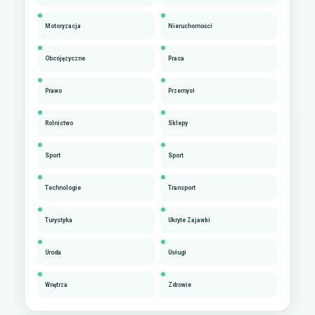
Motoryzacja
Nieruchomości
Obcojęzyczne
Praca
Prawo
Przemysł
Rolnictwo
Sklepy
Sport
Sport
Technologie
Transport
Turystyka
Ukryte Zajawki
Uroda
Usługi
Wnętrza
Zdrowie