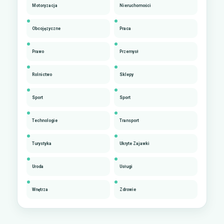
Motoryzacja
Nieruchomości
Obcojęzyczne
Praca
Prawo
Przemysł
Rolnictwo
Sklepy
Sport
Sport
Technologie
Transport
Turystyka
Ukryte Zajawki
Uroda
Usługi
Wnętrza
Zdrowie