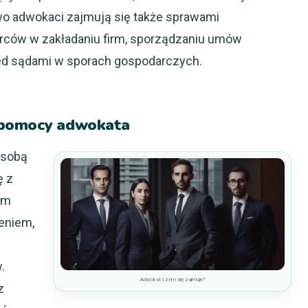
wo adwokaci zajmują się także sprawami
rców w zakładaniu firm, sporządzaniu umów
zed sądami w sporach gospodarczych.
z pomocy adwokata
 sobą
ę z
im
eniem,
.
Adwokat czym się zajmuje?
z