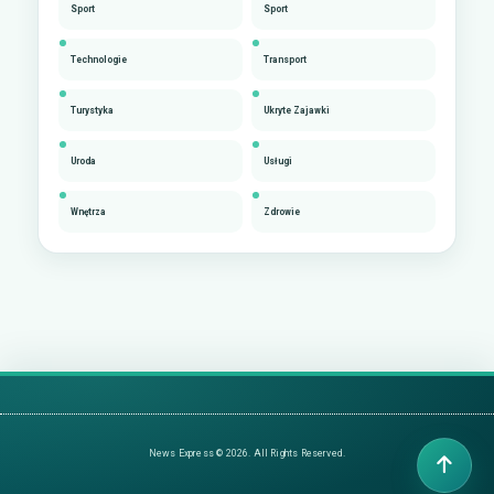
Sport
Sport
Technologie
Transport
Turystyka
Ukryte Zajawki
Uroda
Usługi
Wnętrza
Zdrowie
News Express © 2026. All Rights Reserved.